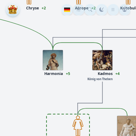
Chryse
+2
Aërope
+2
Kritobul
Harmonia
+5
Kadmos
+4
König von Theben